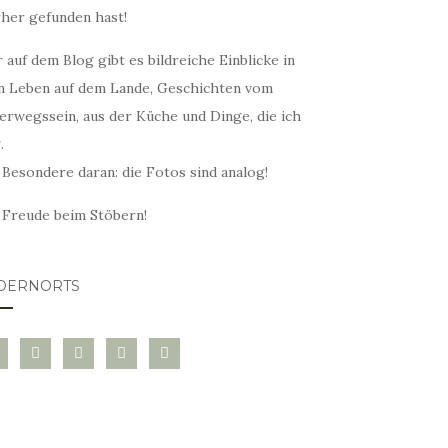
rher gefunden hast!
 auf dem Blog gibt es bildreiche Einblicke in
n Leben auf dem Lande, Geschichten vom
erwegssein, aus der Küche und Dinge, die ich
.
 Besondere daran: die Fotos sind analog!
l Freude beim Stöbern!
DERNORTS
glovin
instagram
twitter
pinterest
mail