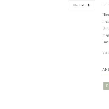
hie
Nächste
Hier
mei
Unt
mag
Das
Vie
AN
blo