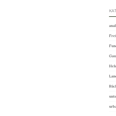
KA
ana
Frei
Fun
Gau
Hel
Lan
Rüc
unt
urb