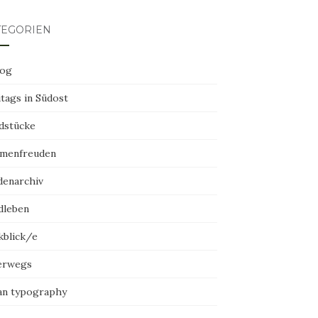
TEGORIEN
log
tags in Südost
dstücke
menfreuden
denarchiv
dleben
kblick/e
erwegs
an typography