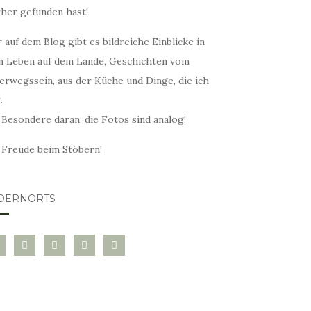
rher gefunden hast!
 auf dem Blog gibt es bildreiche Einblicke in
n Leben auf dem Lande, Geschichten vom
erwegssein, aus der Küche und Dinge, die ich
.
 Besondere daran: die Fotos sind analog!
l Freude beim Stöbern!
DERNORTS
glovin
instagram
twitter
pinterest
mail