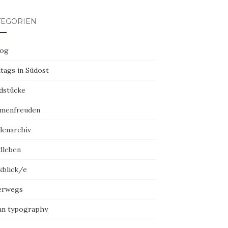
TEGORIEN
log
tags in Südost
dstücke
menfreuden
denarchiv
dleben
kblick/e
erwegs
an typography