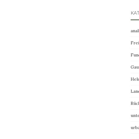
KA
ana
Frei
Fun
Gau
Hel
Lan
Rüc
unt
urb