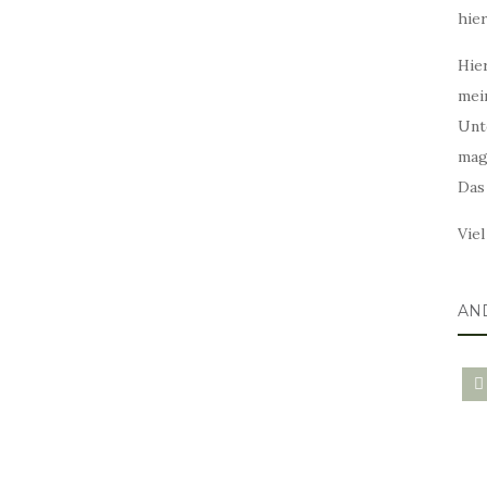
hie
Hier
mei
Unt
mag
Das
Vie
AN
blo