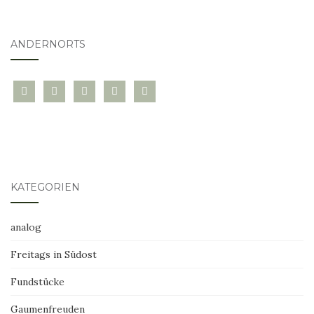
ANDERNORTS
bloglovin
instagram
twitter
pinterest
mail
KATEGORIEN
analog
Freitags in Südost
Fundstücke
Gaumenfreuden