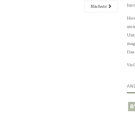
hie
Nächste
Hier
mei
Unt
mag
Das
Vie
AN
blo