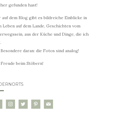
rher gefunden hast!
 auf dem Blog gibt es bildreiche Einblicke in
n Leben auf dem Lande, Geschichten vom
erwegssein, aus der Küche und Dinge, die ich
.
 Besondere daran: die Fotos sind analog!
l Freude beim Stöbern!
DERNORTS
glovin
instagram
twitter
pinterest
mail