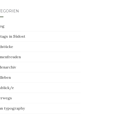
TEGORIEN
log
tags in Südost
dstücke
menfreuden
denarchiv
dleben
kblick/e
erwegs
an typography