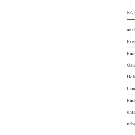
KA
ana
Frei
Fun
Gau
Hel
Lan
Rüc
unt
urb