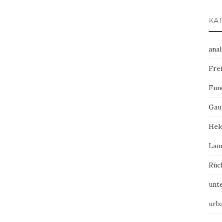
KA
ana
Frei
Fun
Gau
Hel
Lan
Rüc
unt
urb