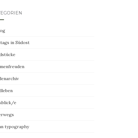
TEGORIEN
log
tags in Südost
dstücke
menfreuden
denarchiv
dleben
kblick/e
erwegs
an typography