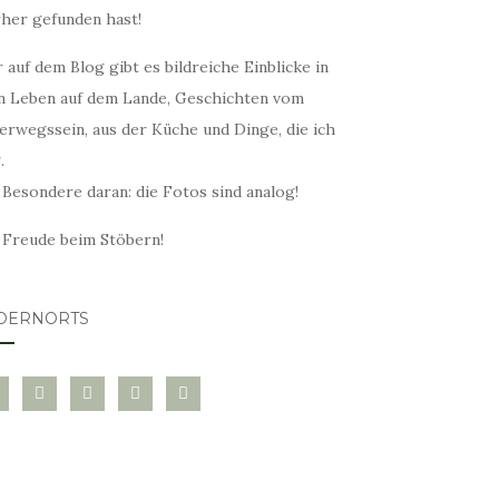
rher gefunden hast!
 auf dem Blog gibt es bildreiche Einblicke in
n Leben auf dem Lande, Geschichten vom
erwegssein, aus der Küche und Dinge, die ich
.
 Besondere daran: die Fotos sind analog!
l Freude beim Stöbern!
DERNORTS
glovin
instagram
twitter
pinterest
mail