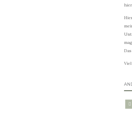
hie
Hier
mei
Unt
mag
Das
Vie
AN
blo