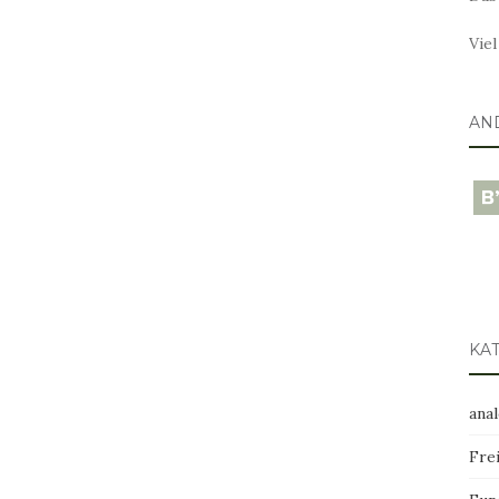
Vie
AN
blo
KA
ana
Frei