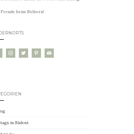
l Freude beim Stöbern!
DERNORTS
glovin
instagram
twitter
pinterest
mail
TEGORIEN
log
tags in Südost