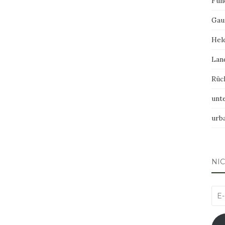
Fun
Gau
Hel
Lan
Rüc
unt
urb
NI
E-
Mai
Adr