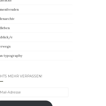
dstücke
menfreuden
denarchiv
dleben
kblick/e
erwegs
an typography
CHTS MEHR VERPASSEN!
l-
esse