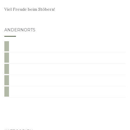
Viel Freude beim Stöbern!
ANDERNORTS
bloglovin
instagram
twitter
pinterest
mail