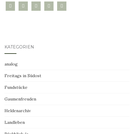
bloglovin
instagram
twitter
pinterest
mail
KATEGORIEN
analog
Freitags in Südost
Fundstücke
Gaumenfreuden
Heldenarchiv
Landleben