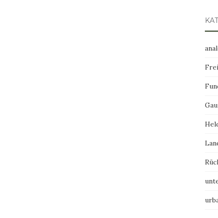
KA
ana
Frei
Fun
Gau
Hel
Lan
Rüc
unt
urb