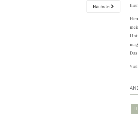
hie
Nächste
Hier
mei
Unt
mag
Das
Vie
AN
blo