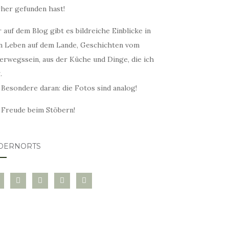
rher gefunden hast!
 auf dem Blog gibt es bildreiche Einblicke in
n Leben auf dem Lande, Geschichten vom
erwegssein, aus der Küche und Dinge, die ich
.
 Besondere daran: die Fotos sind analog!
l Freude beim Stöbern!
DERNORTS
glovin
instagram
twitter
pinterest
mail