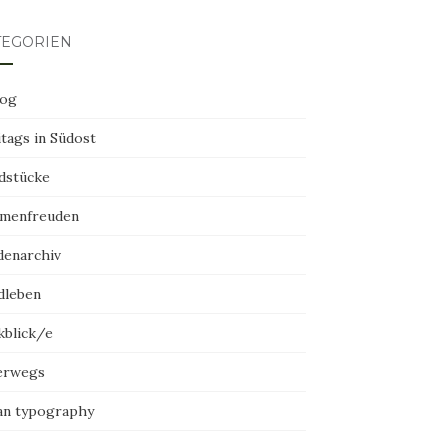
TEGORIEN
log
tags in Südost
dstücke
menfreuden
denarchiv
dleben
kblick/e
erwegs
an typography