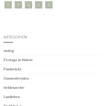
bloglovin
instagram
twitter
pinterest
mail
KATEGORIEN
analog
Freitags in Südost
Fundstücke
Gaumenfreuden
Heldenarchiv
Landleben