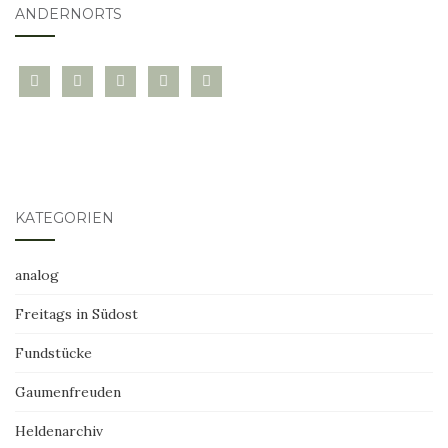
ANDERNORTS
bloglovin
instagram
twitter
pinterest
mail
KATEGORIEN
analog
Freitags in Südost
Fundstücke
Gaumenfreuden
Heldenarchiv