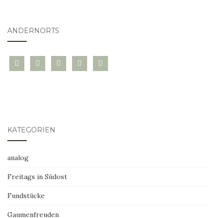
ANDERNORTS
bloglovin
instagram
twitter
pinterest
mail
KATEGORIEN
analog
Freitags in Südost
Fundstücke
Gaumenfreuden