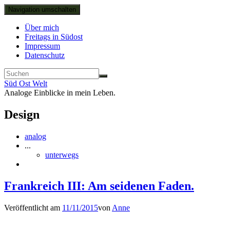
Navigation umschalten
Über mich
Freitags in Südost
Impressum
Datenschutz
Süd Ost Welt
Analoge Einblicke in mein Leben.
Design
analog
...
unterwegs
Frankreich III: Am seidenen Faden.
Veröffentlicht am
11/11/2015
von
Anne