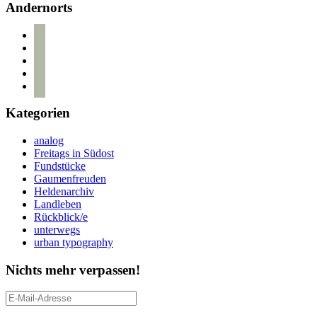
Andernorts
bloglovin
instagram
twitter
pinterest
mail
Kategorien
analog
Freitags in Südost
Fundstücke
Gaumenfreuden
Heldenarchiv
Landleben
Rückblick/e
unterwegs
urban typography
Nichts mehr verpassen!
E-
Mail-