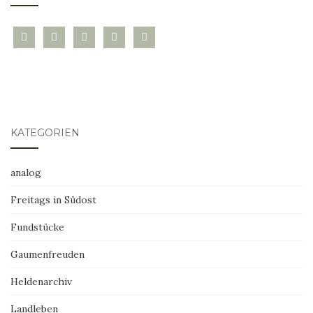
bloglovin
instagram
twitter
pinterest
mail
KATEGORIEN
analog
Freitags in Südost
Fundstücke
Gaumenfreuden
Heldenarchiv
Landleben