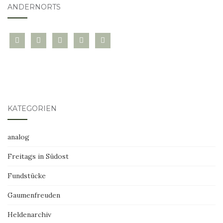
ANDERNORTS
bloglovin
instagram
twitter
pinterest
mail
KATEGORIEN
analog
Freitags in Südost
Fundstücke
Gaumenfreuden
Heldenarchiv