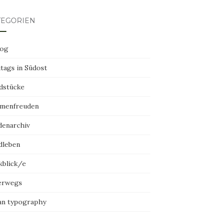
TEGORIEN
log
tags in Südost
dstücke
menfreuden
denarchiv
dleben
kblick/e
erwegs
an typography