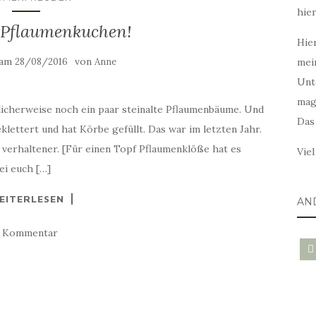
hie
 Pflaumenkuchen!
Hier
 am
von
28/08/2016
Anne
mei
Unt
mag
licherweise noch ein paar steinalte Pflaumenbäume. Und
Das
klettert und hat Körbe gefüllt. Das war im letzten Jahr.
 verhaltener. [Für einen Topf Pflaumenklöße hat es
Vie
ei euch […]
EITERLESEN
AN
1 Kommentar
blo