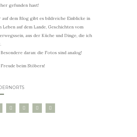
rher gefunden hast!
 auf dem Blog gibt es bildreiche Einblicke in
n Leben auf dem Lande, Geschichten vom
erwegssein, aus der Küche und Dinge, die ich
.
 Besondere daran: die Fotos sind analog!
l Freude beim Stöbern!
DERNORTS
glovin
instagram
twitter
pinterest
mail