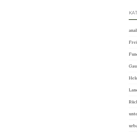
KA
ana
Frei
Fun
Gau
Hel
Lan
Rüc
unt
urb