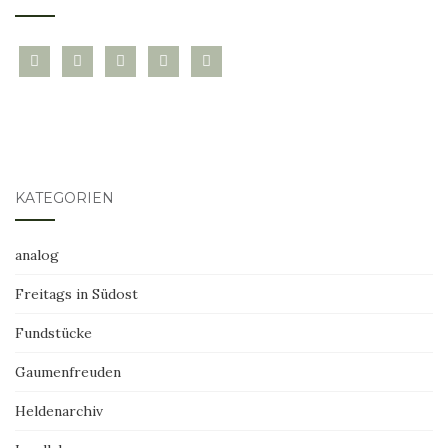
bloglovin
instagram
twitter
pinterest
mail
KATEGORIEN
analog
Freitags in Südost
Fundstücke
Gaumenfreuden
Heldenarchiv