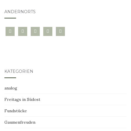
ANDERNORTS
bloglovin
instagram
twitter
pinterest
mail
KATEGORIEN
analog
Freitags in Südost
Fundstücke
Gaumenfreuden