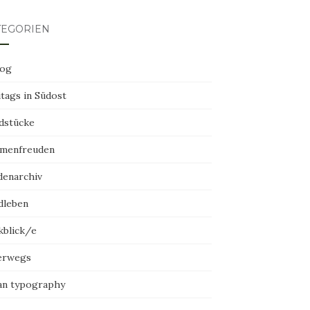
TEGORIEN
log
tags in Südost
dstücke
menfreuden
denarchiv
dleben
kblick/e
erwegs
an typography