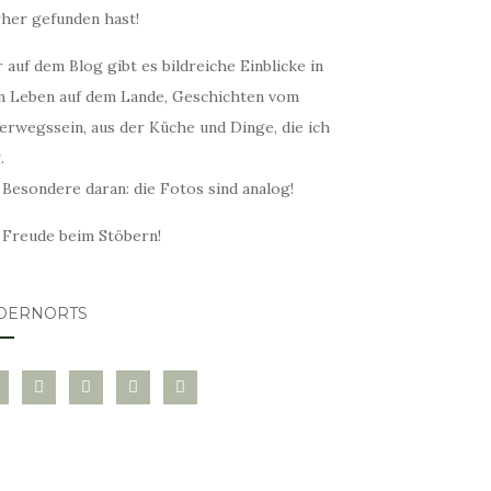
rher gefunden hast!
 auf dem Blog gibt es bildreiche Einblicke in
n Leben auf dem Lande, Geschichten vom
erwegssein, aus der Küche und Dinge, die ich
.
 Besondere daran: die Fotos sind analog!
l Freude beim Stöbern!
DERNORTS
glovin
instagram
twitter
pinterest
mail