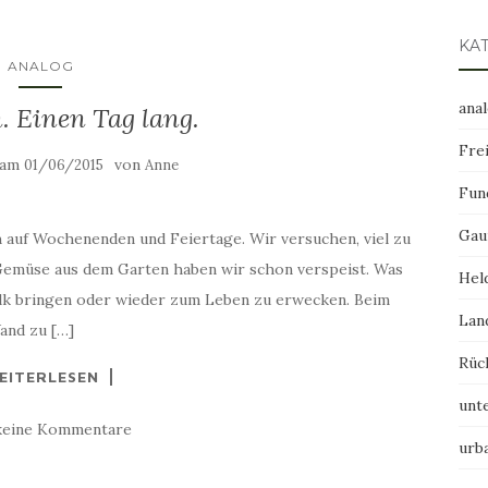
KA
ANALOG
ana
. Einen Tag lang.
Frei
t am
von
01/06/2015
Anne
Fun
Gau
h auf Wochenenden und Feiertage. Wir versuchen, viel zu
 Gemüse aus dem Garten haben wir schon verspeist. Was
Hel
olk bringen oder wieder zum Leben zu erwecken. Beim
Lan
and zu […]
Rüc
EITERLESEN
unt
keine Kommentare
urb