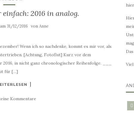
hie
r einfach: 2016 in analog.
Hier
t am
von
31/12/2016
Anne
mei
Unt
mag
 Dezember! Wenn ich so nachdenke, kommt es mir vor, als
Das
ntertrieben. [Achtung, Fotoflut] Kurz vor dem
hr 2016, in nicht ganz chronologischer Reihenfolge. ___
Vie
t für […]
EITERLESEN
AN
keine Kommentare
blo