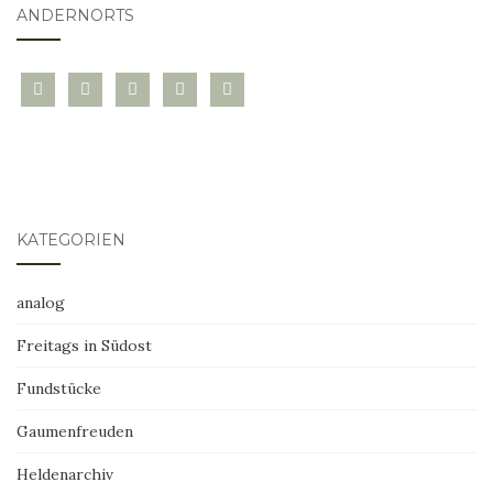
ANDERNORTS
bloglovin
instagram
twitter
pinterest
mail
KATEGORIEN
analog
Freitags in Südost
Fundstücke
Gaumenfreuden
Heldenarchiv