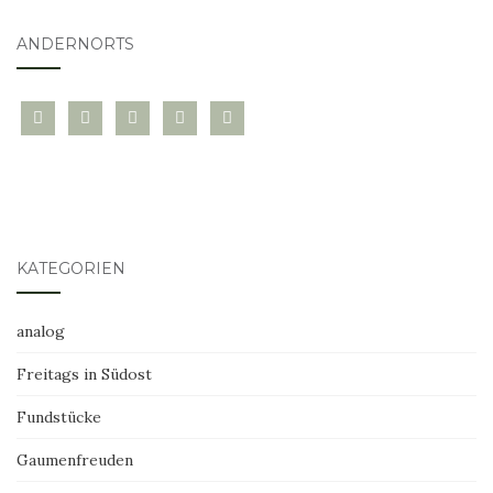
ANDERNORTS
bloglovin
instagram
twitter
pinterest
mail
KATEGORIEN
analog
Freitags in Südost
Fundstücke
Gaumenfreuden