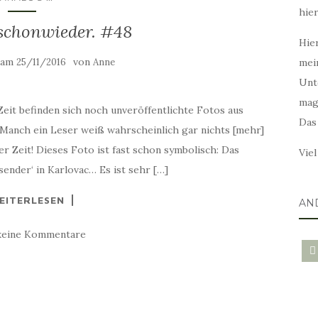
hie
 schonwieder. #48
Hier
t am
von
25/11/2016
Anne
mei
Unt
mag
eit befinden sich noch unveröffentlichte Fotos aus
Das
 Manch ein Leser weiß wahrscheinlich gar nichts [mehr]
r Zeit! Dieses Foto ist fast schon symbolisch: Das
Vie
ender‘ in Karlovac… Es ist sehr […]
EITERLESEN
AN
keine Kommentare
blo