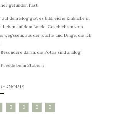
rher gefunden hast!
 auf dem Blog gibt es bildreiche Einblicke in
n Leben auf dem Lande, Geschichten vom
erwegssein, aus der Küche und Dinge, die ich
.
 Besondere daran: die Fotos sind analog!
l Freude beim Stöbern!
DERNORTS
glovin
instagram
twitter
pinterest
mail