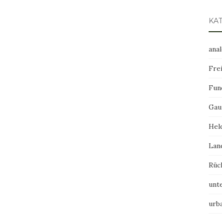
KA
ana
Frei
Fun
Gau
Hel
Lan
Rüc
unt
urb