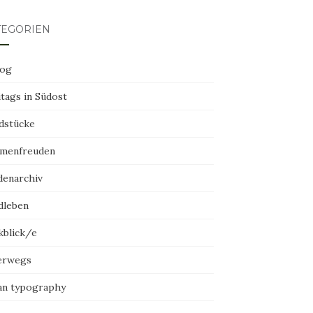
TEGORIEN
log
tags in Südost
dstücke
menfreuden
denarchiv
dleben
kblick/e
erwegs
an typography