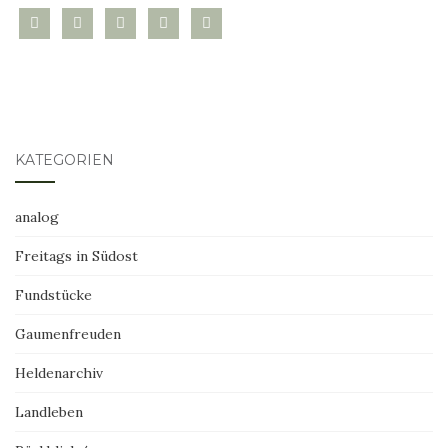
bloglovin
instagram
twitter
pinterest
mail
KATEGORIEN
analog
Freitags in Südost
Fundstücke
Gaumenfreuden
Heldenarchiv
Landleben