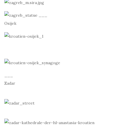
___
Osijek
___
Zadar