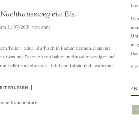
hie
 Nachhauseweg ein Eis.
Hier
t am
von
31/07/2015
Anne
mei
Unt
mag
 dem Teller“ oder „Zu Tisch in Padua“ nennen. Dann ist
Das
die etwas mit Essen zu tun haben, mehr oder weniger auf
ein Teller zu sehen ist… Ich habe tatsächlich, während
Vie
EITERLESEN
AN
keine Kommentare
blo