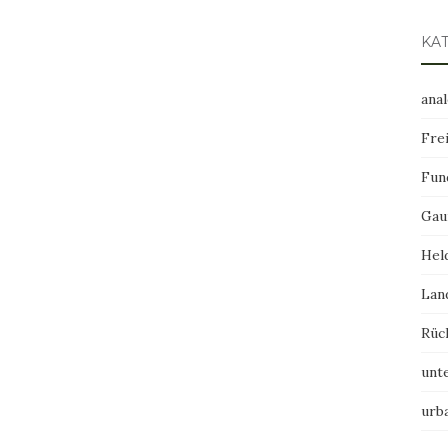
KA
ana
Frei
Fun
Gau
Hel
Lan
Rüc
unt
urb