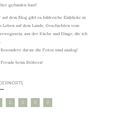
rher gefunden hast!
 auf dem Blog gibt es bildreiche Einblicke in
n Leben auf dem Lande, Geschichten vom
erwegssein, aus der Küche und Dinge, die ich
.
 Besondere daran: die Fotos sind analog!
l Freude beim Stöbern!
DERNORTS
glovin
instagram
twitter
pinterest
mail