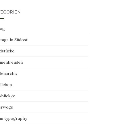
TEGORIEN
log
tags in Südost
dstücke
menfreuden
denarchiv
dleben
kblick/e
erwegs
an typography