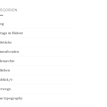
TEGORIEN
log
tags in Südost
dstücke
menfreuden
denarchiv
dleben
kblick/e
erwegs
an typography