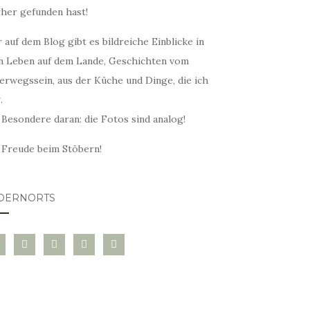
rher gefunden hast!
 auf dem Blog gibt es bildreiche Einblicke in
n Leben auf dem Lande, Geschichten vom
erwegssein, aus der Küche und Dinge, die ich
.
 Besondere daran: die Fotos sind analog!
l Freude beim Stöbern!
DERNORTS
glovin
instagram
twitter
pinterest
mail