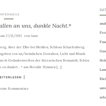
KA
UNTERWEGS
ana
allen an uns, dunkle Nacht.*
Frei
t am
von
27/11/2013
Anne
Fun
Berg, über der Elbe bei Meißen, Schloss Scharfenberg.
Gau
mgeben von un/heimlichen Gestalten, Licht und Musik.
urch Gedankenwelten der literarischen Romantik. Schön
Hel
h zu dunkel… * aus Novalis‘ Hymnen […]
Lan
EITERLESEN
Rüc
unt
keine Kommentare
urb