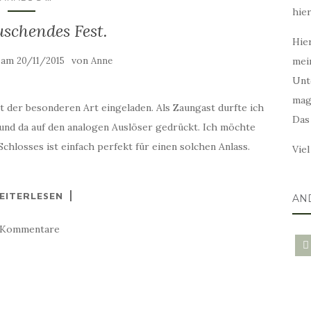
hie
schendes Fest.
Hier
t am
von
20/11/2015
Anne
mei
Unt
mag
 der besonderen Art eingeladen. Als Zaungast durfte ich
Das
 und da auf den analogen Auslöser gedrückt. Ich möchte
 Schlosses ist einfach perfekt für einen solchen Anlass.
Vie
EITERLESEN
AN
 Kommentare
blo