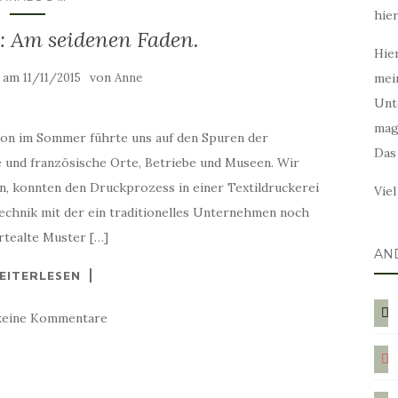
hie
I: Am seidenen Faden.
Hier
t am
von
11/11/2015
Anne
mei
Unt
mag
n im Sommer führte uns auf den Spuren der
Das
e und französische Orte, Betriebe und Museen. Wir
, konnten den Druckprozess in einer Textildruckerei
Vie
Technik mit der ein traditionelles Unternehmen noch
rtealte Muster […]
AN
EITERLESEN
blog
keine Kommentare
ins
twit