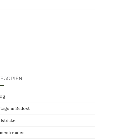
erest
TEGORIEN
log
tags in Südost
dstücke
menfreuden