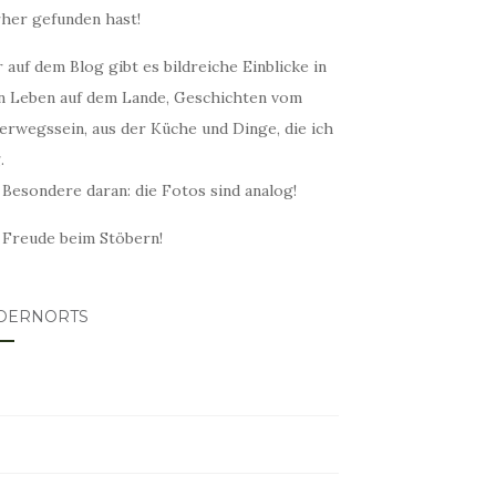
rher gefunden hast!
 auf dem Blog gibt es bildreiche Einblicke in
n Leben auf dem Lande, Geschichten vom
erwegssein, aus der Küche und Dinge, die ich
.
 Besondere daran: die Fotos sind analog!
l Freude beim Stöbern!
DERNORTS
lovin
tagram
ter