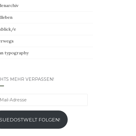
denarchiv
dleben
kblick/e
erwegs
an typography
CHTS MEHR VERPASSEN!
l-
esse
SUEDOSTWELT FOLGEN!