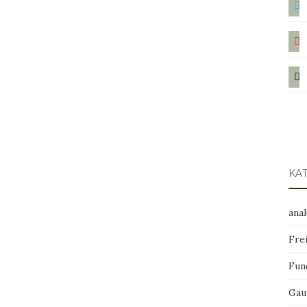
pint
mail
KA
ana
Frei
Fun
Gau