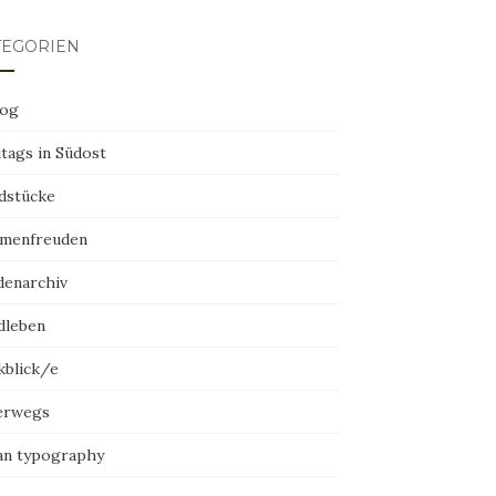
TEGORIEN
log
tags in Südost
dstücke
menfreuden
denarchiv
dleben
kblick/e
erwegs
an typography