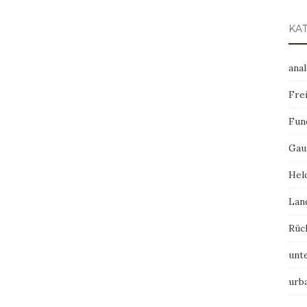
KA
ana
Frei
Fun
Gau
Hel
Lan
Rüc
unt
urb