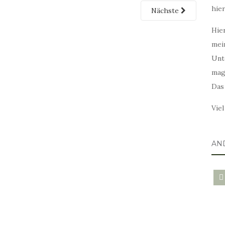
hie
Nächste
Hier
mei
Unt
mag
Das
Vie
AN
blo