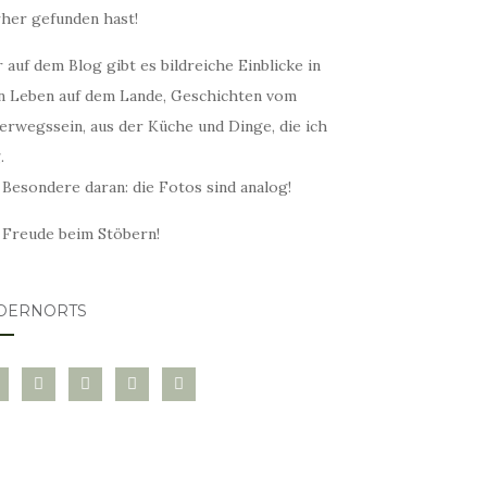
rher gefunden hast!
 auf dem Blog gibt es bildreiche Einblicke in
n Leben auf dem Lande, Geschichten vom
erwegssein, aus der Küche und Dinge, die ich
.
 Besondere daran: die Fotos sind analog!
l Freude beim Stöbern!
DERNORTS
glovin
instagram
twitter
pinterest
mail