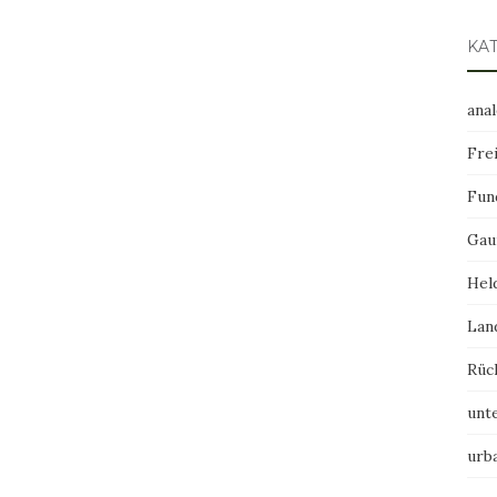
KA
ana
Frei
Fun
Gau
Hel
Lan
Rüc
unt
urb