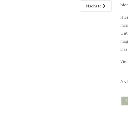
hie
Nächste
Hier
mei
Unt
mag
Das
Vie
AN
blo