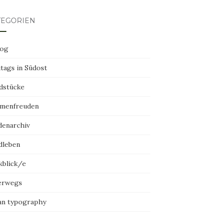
TEGORIEN
log
tags in Südost
dstücke
menfreuden
denarchiv
dleben
kblick/e
erwegs
an typography