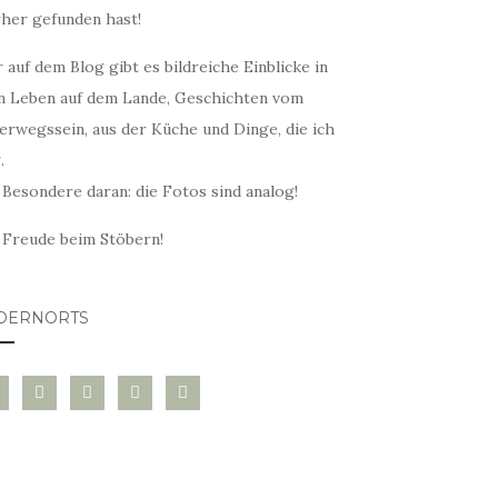
rher gefunden hast!
 auf dem Blog gibt es bildreiche Einblicke in
n Leben auf dem Lande, Geschichten vom
erwegssein, aus der Küche und Dinge, die ich
.
 Besondere daran: die Fotos sind analog!
l Freude beim Stöbern!
DERNORTS
glovin
instagram
twitter
pinterest
mail