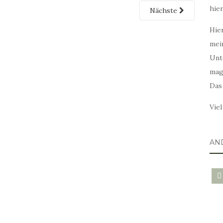
hie
Nächste
Hier
mei
Unt
mag
Das
Vie
AN
blo