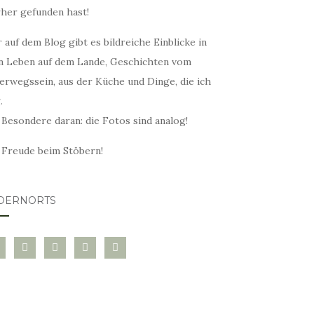
rher gefunden hast!
 auf dem Blog gibt es bildreiche Einblicke in
n Leben auf dem Lande, Geschichten vom
erwegssein, aus der Küche und Dinge, die ich
.
 Besondere daran: die Fotos sind analog!
l Freude beim Stöbern!
DERNORTS
glovin
instagram
twitter
pinterest
mail