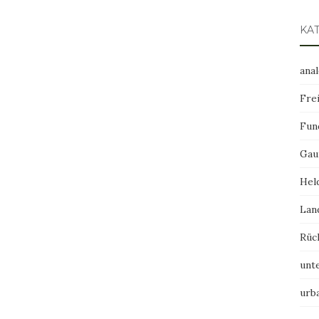
KA
ana
Frei
Fun
Gau
Hel
Lan
Rüc
unt
urb