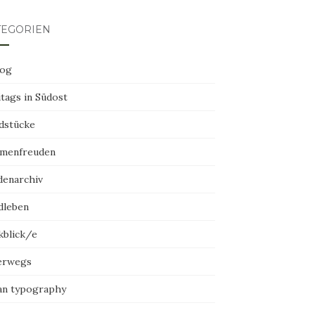
TEGORIEN
log
tags in Südost
dstücke
menfreuden
denarchiv
dleben
kblick/e
erwegs
an typography