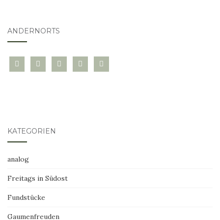
ANDERNORTS
bloglovin
instagram
twitter
pinterest
mail
KATEGORIEN
analog
Freitags in Südost
Fundstücke
Gaumenfreuden