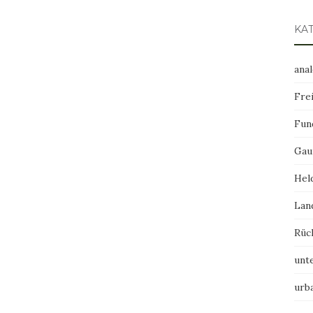
KA
ana
Frei
Fun
Gau
Hel
Lan
Rüc
unt
urb