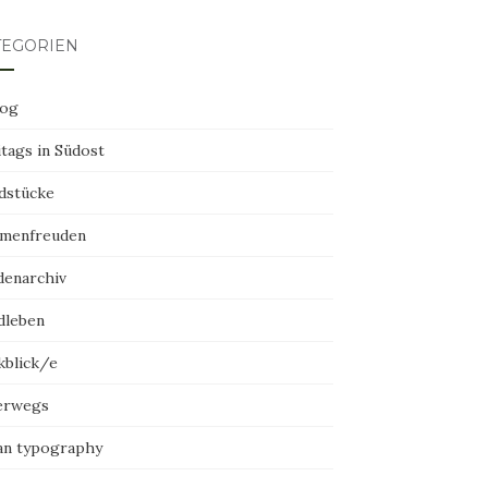
TEGORIEN
log
tags in Südost
dstücke
menfreuden
denarchiv
dleben
kblick/e
erwegs
an typography