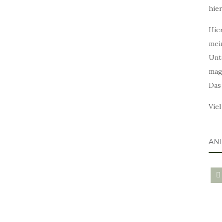
hie
Hier
mei
Unt
mag
Das
Vie
AN
blo