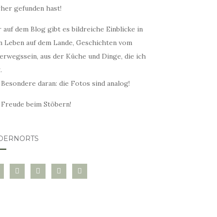
rher gefunden hast!
 auf dem Blog gibt es bildreiche Einblicke in
n Leben auf dem Lande, Geschichten vom
erwegssein, aus der Küche und Dinge, die ich
.
 Besondere daran: die Fotos sind analog!
l Freude beim Stöbern!
DERNORTS
glovin
instagram
twitter
pinterest
mail