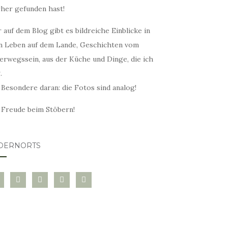
rher gefunden hast!
 auf dem Blog gibt es bildreiche Einblicke in
n Leben auf dem Lande, Geschichten vom
erwegssein, aus der Küche und Dinge, die ich
.
 Besondere daran: die Fotos sind analog!
l Freude beim Stöbern!
DERNORTS
glovin
instagram
twitter
pinterest
mail