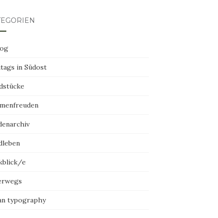
TEGORIEN
log
tags in Südost
dstücke
menfreuden
denarchiv
dleben
kblick/e
erwegs
an typography