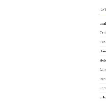
KA
ana
Frei
Fun
Gau
Hel
Lan
Rüc
unt
urb