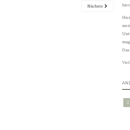
hie
Nächste
Hier
mei
Unt
mag
Das
Vie
AN
blo