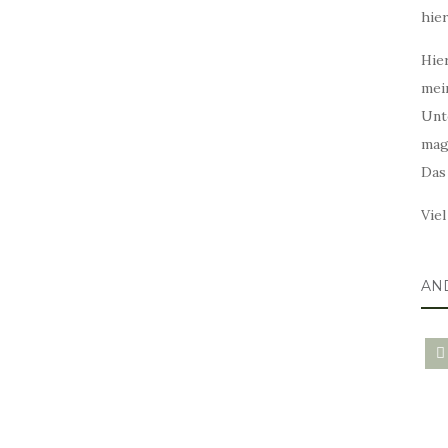
hie
Hier
mei
Unt
mag
Das
Vie
AN
blo