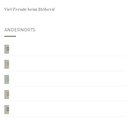
Viel Freude beim Stöbern!
ANDERNORTS
bloglovin
instagram
twitter
pinterest
mail