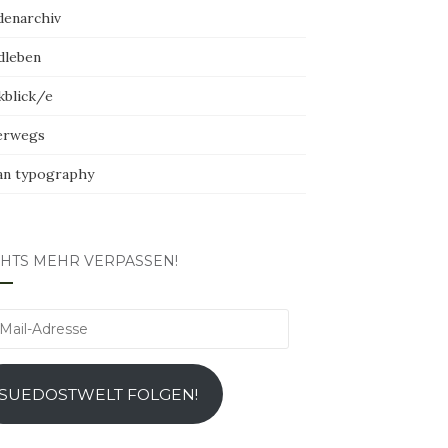
denarchiv
dleben
kblick/e
erwegs
an typography
CHTS MEHR VERPASSEN!
l-
esse
SUEDOSTWELT FOLGEN!