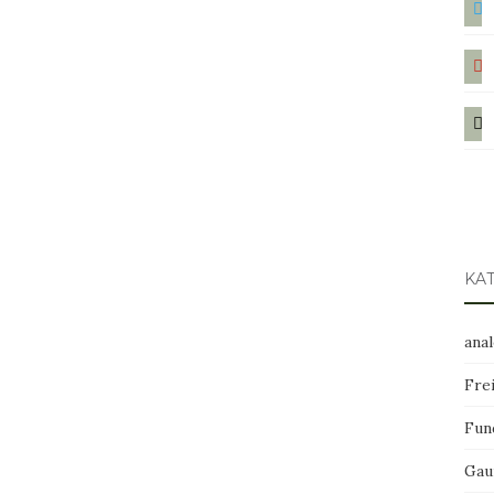
pint
mail
KA
ana
Frei
Fun
Gau