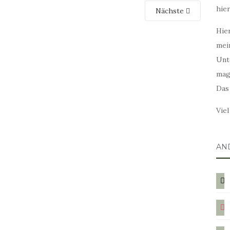
hie
Nächste
Hier
mei
Unt
mag
Das
Vie
AN
blog
ins
twit