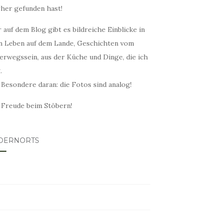
rher gefunden hast!
 auf dem Blog gibt es bildreiche Einblicke in
n Leben auf dem Lande, Geschichten vom
erwegssein, aus der Küche und Dinge, die ich
.
 Besondere daran: die Fotos sind analog!
l Freude beim Stöbern!
DERNORTS
lovin
tagram
ter