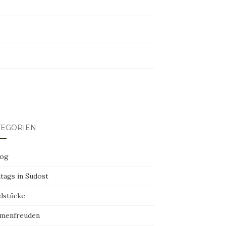
erest
TEGORIEN
log
tags in Südost
dstücke
menfreuden