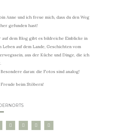
bin Anne und ich freue mich, dass du den Weg
rher gefunden hast!
 auf dem Blog gibt es bildreiche Einblicke in
n Leben auf dem Lande, Geschichten vom
erwegssein, aus der Küche und Dinge, die ich
.
 Besondere daran: die Fotos sind analog!
l Freude beim Stöbern!
DERNORTS
glovin
instagram
twitter
pinterest
mail