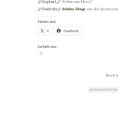
//Geplant//
Wohin ans Meer?
//Geklickt//
Schöne Dinge
aus der [weitere
Teilen mit:
X
Facebook
Gefällt mir:
Wird
geladen …
Noch 
MANUFAKTUR RA