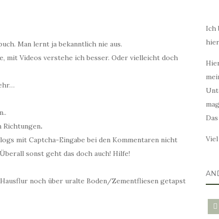
Ich 
hie
ch. Man lernt ja bekanntlich nie aus.
be, mit Videos verstehe ich besser. Oder vielleicht doch
Hier
mei
ehr…
Unt
mag
..
Das
n Richtungen
.
Vie
logs mit Captcha-Eingabe bei den Kommentaren nicht
erall sonst geht das doch auch! Hilfe!
AN
 Hausflur noch über uralte Boden/Zementfliesen getapst
blo