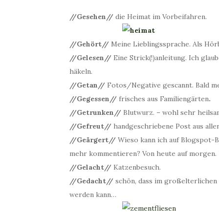
//Gesehen//
die Heimat im Vorbeifahren.
//Gehört//
Meine Lieblingssprache. Als Hörbu
//Gelesen//
Eine Strick(!)anleitung. Ich glau
häkeln.
//Getan//
Fotos/Negative gescannt. Bald m
//Gegessen//
frisches aus Familiengärten
.
//Getrunken//
Blutwurz. – wohl sehr heilsam
//Gefreut//
handgeschriebene Post aus alle
//Geärgert//
Wieso kann ich auf Blogspot-B
mehr kommentieren? Von heute auf morgen. Üb
//Gelacht//
Katzenbesuch.
//Gedacht//
schön, dass im großelterlichen
werden kann…