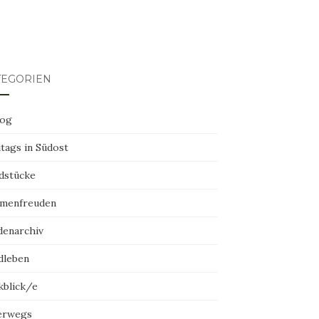
TEGORIEN
log
tags in Südost
dstücke
menfreuden
denarchiv
dleben
kblick/e
erwegs