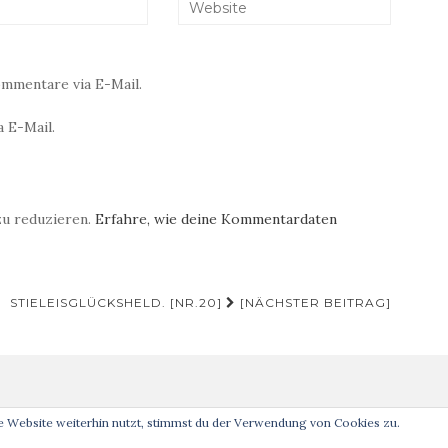
mmentare via E-Mail.
 E-Mail.
zu reduzieren.
Erfahre, wie deine Kommentardaten
STIELEISGLÜCKSHELD. [NR.20]
[NÄCHSTER BEITRAG]
 Website weiterhin nutzt, stimmst du der Verwendung von Cookies zu.
Analog ist schöner! © 2019 Theme von
Colorlib
Powered by
WordPress