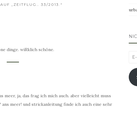
UF „ZEITFLUG… 33/2013.“
urb
NI
öne dinge. wiRklich schöne.
E-
Mai
Adr
 meer, ja, das frag ich mich auch. aber vielleicht muss
ans meer! und strickanleitung finde ich auch eine sehr