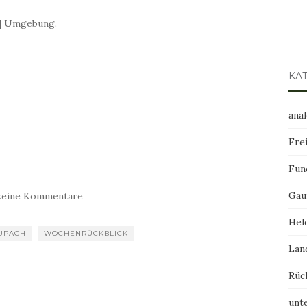
n] Umgebung.
KA
ana
Frei
Fun
Gau
keine Kommentare
Hel
UPACH
WOCHENRÜCKBLICK
Lan
Rüc
unt