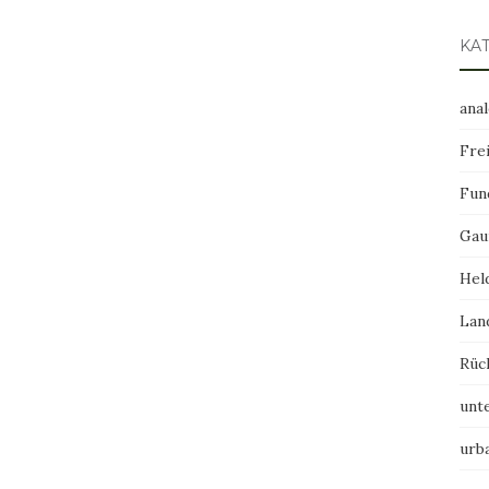
KA
ana
Frei
Fun
Gau
Hel
Lan
Rüc
unt
urb