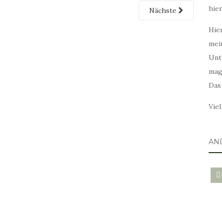
hie
Nächste
Hier
mei
Unt
mag
Das
Vie
AN
blo