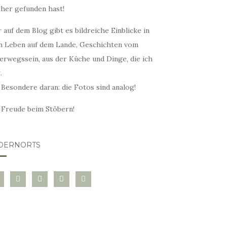
rher gefunden hast!
 auf dem Blog gibt es bildreiche Einblicke in
n Leben auf dem Lande, Geschichten vom
erwegssein, aus der Küche und Dinge, die ich
.
 Besondere daran: die Fotos sind analog!
l Freude beim Stöbern!
DERNORTS
glovin
instagram
twitter
pinterest
mail