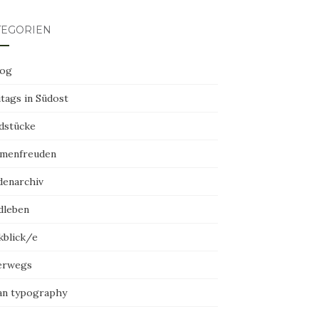
TEGORIEN
log
tags in Südost
dstücke
menfreuden
denarchiv
dleben
kblick/e
erwegs
an typography