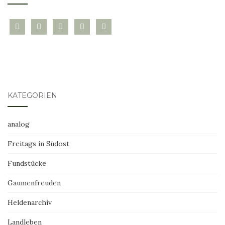
bloglovin
instagram
twitter
pinterest
mail
KATEGORIEN
analog
Freitags in Südost
Fundstücke
Gaumenfreuden
Heldenarchiv
Landleben