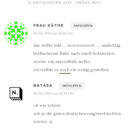
0 ANTWORTEN AUF „VRŠAC #10“
FRAU KÄTHE
ANTWORTEN
19/04/2013 um 16:00 Uhr
das vieRte bild …. wow.wow.wow …. andächtig
betRachtend. Ruhe nach eineR hektischen
woche. ein auszeitbild. meRci.
ich weRde es noch ein wenig genießen.
NATAŠA
ANTWORTEN
19/04/2013 um 20:36 Uhr
oh wie schön!
ach ja, die guten deutschen eingeserbischten
wörter :))