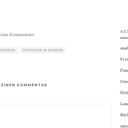
KA
keine Kommentare
ana
SERBIEN
STUDIEREN IN SERBIEN
Frei
Fun
Gau
E EINEN KOMMENTAR
Hel
Lan
Rüc
unt