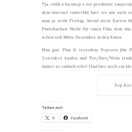
Tja, otišli u bioskop a sve predstave rasprod
dem Internet runterläd, hier, wo mir auch z
man ja wohl Freitag Abend noch Karten fü
Pustekuchen. Nicht für einen Film, dem das
schon seit Mitte Dezember in den Kinos.
Nun gut, Plan B: trotzdem Popcorn (für
Y.ou.tub.e) kaufen und Tee/Bier/Wein trin
immer so einfach wäre! Und hier noch ein kl
Pop Korn
Teilen mit:
X
Facebook