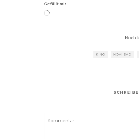
Gefällt mir:
Wird
geladen …
Noch 
KINO
NOVI SAD
SCHREIB