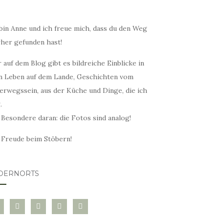
bin Anne und ich freue mich, dass du den Weg
rher gefunden hast!
 auf dem Blog gibt es bildreiche Einblicke in
n Leben auf dem Lande, Geschichten vom
erwegssein, aus der Küche und Dinge, die ich
.
 Besondere daran: die Fotos sind analog!
l Freude beim Stöbern!
DERNORTS
glovin
instagram
twitter
pinterest
mail