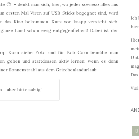
ate 🙁 – denkt man sich, hier, wo jeder sowieso alles aus
um ersten Mal Viren auf USB-Sticks begegnet sind, wird
Ich 
r das Kino bekommen. Kurz vor knapp versteht sich.
hie
 ganze Land schon ewig entgegenfiebert! Dabei ist der
Hier
mei
 Pop Korn siehe Foto und für Bob Corn bemühe man
Unt
ken gehen und stattdessen aktiv lernen; wenn es denn
mag
einer Sonnenstrahl aus dem Griechenlandurlaub:
Das
Vie
 – aber bitte salzig!
AN
blo