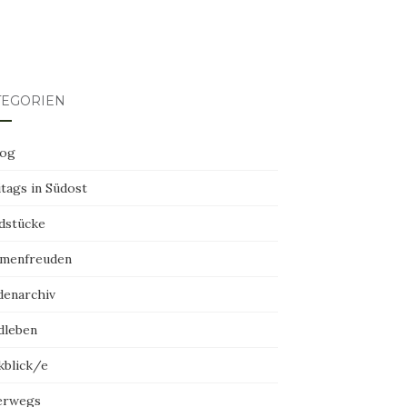
TEGORIEN
log
tags in Südost
dstücke
menfreuden
denarchiv
dleben
kblick/e
erwegs