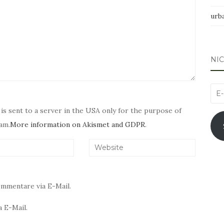
urb
NI
E-
Mai
 is sent to a server in the USA only for the purpose of
Adr
am.
More information on Akismet and GDPR
.
mmentare via E-Mail.
 E-Mail.