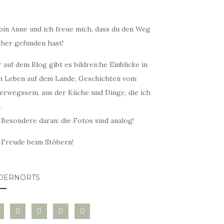
bin Anne und ich freue mich, dass du den Weg
rher gefunden hast!
 auf dem Blog gibt es bildreiche Einblicke in
n Leben auf dem Lande, Geschichten vom
erwegssein, aus der Küche und Dinge, die ich
.
 Besondere daran: die Fotos sind analog!
l Freude beim Stöbern!
DERNORTS
glovin
instagram
twitter
pinterest
mail