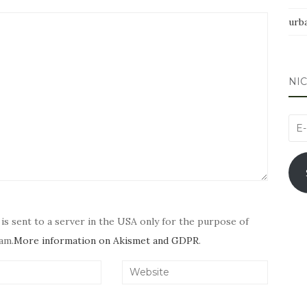
urb
NI
E-
Mai
Adr
 is sent to a server in the USA only for the purpose of
am.
More information on Akismet and GDPR
.