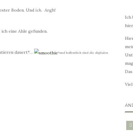
iester Boden. Und
ich
. Argh!
Ich 
hie
ich eine Ahle gefunden.
Hier
mei
tieren dauert*…
*und hoffentlich sind die digitalen
Unt
mag
Das
Vie
AN
blo