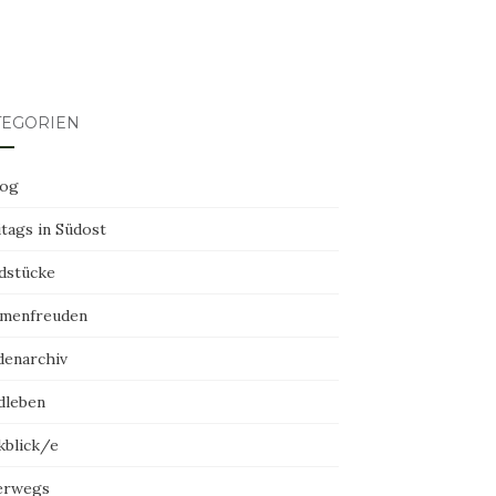
TEGORIEN
log
tags in Südost
dstücke
menfreuden
denarchiv
dleben
kblick/e
erwegs