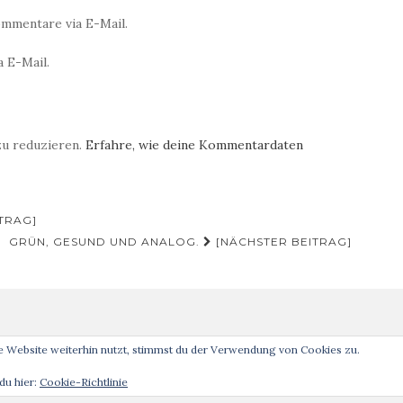
mmentare via E-Mail.
 E-Mail.
zu reduzieren.
Erfahre, wie deine Kommentardaten
TRAG]
GRÜN, GESUND UND ANALOG.
[NÄCHSTER BEITRAG]
 Website weiterhin nutzt, stimmst du der Verwendung von Cookies zu.
Analog ist schöner! © 2019 Theme von
Colorlib
Powered by
WordPress
du hier:
Cookie-Richtlinie