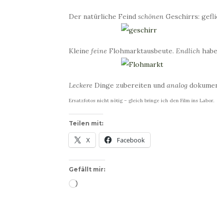
Der natürliche Feind
schönen
Geschirrs: gefl
Kleine
feine
Flohmarktausbeute.
Endlich
habe 
Leckere
Dinge zubereiten und
analog
dokumen
Ersatzfotos nicht nötig – gleich bringe ich den Film ins Labor.
Teilen mit:
X
Facebook
Gefällt mir:
Wird
geladen …