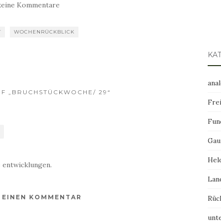
keine Kommentare
T
WOCHENRÜCKBLICK
KA
ana
F „BRUCHSTÜCKWOCHE/ 29“
Frei
Fun
Gau
Hel
e entwicklungen.
Lan
E EINEN KOMMENTAR
Rüc
unt