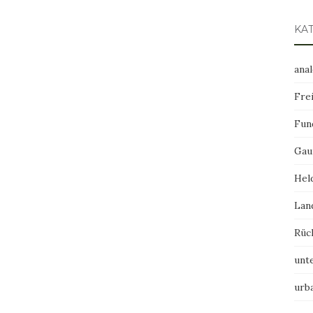
KA
ana
Frei
Fun
Gau
Hel
Lan
Rüc
unt
urb