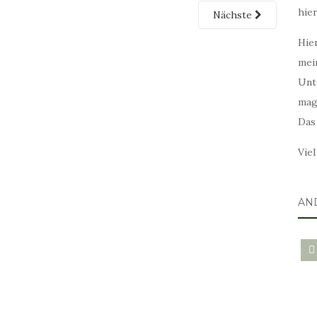
hie
Nächste
Hier
mei
Unt
mag
Das
Vie
AN
blo