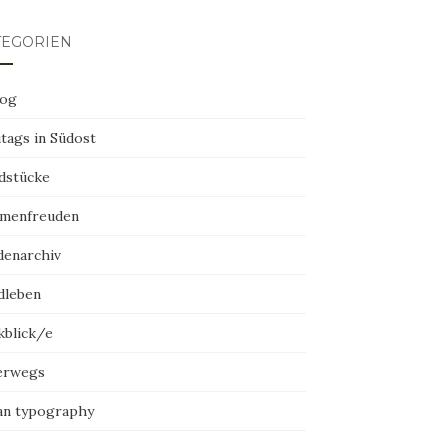
TEGORIEN
log
tags in Südost
dstücke
menfreuden
denarchiv
dleben
kblick/e
erwegs
an typography