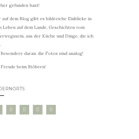
rher gefunden hast!
 auf dem Blog gibt es bildreiche Einblicke in
n Leben auf dem Lande, Geschichten vom
erwegssein, aus der Küche und Dinge, die ich
.
 Besondere daran: die Fotos sind analog!
l Freude beim Stöbern!
DERNORTS
glovin
instagram
twitter
pinterest
mail