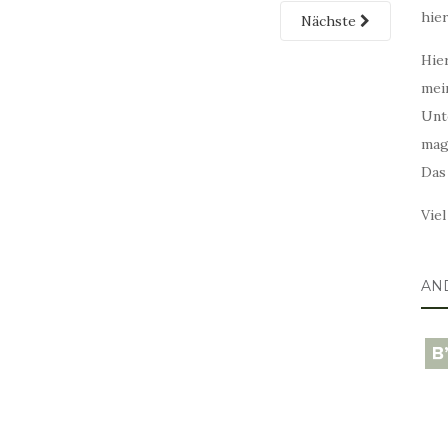
hie
Nächste
Hier
mei
Unt
mag
Das
Vie
AN
blo