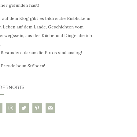
rher gefunden hast!
 auf dem Blog gibt es bildreiche Einblicke in
n Leben auf dem Lande, Geschichten vom
erwegssein, aus der Küche und Dinge, die ich
.
 Besondere daran: die Fotos sind analog!
l Freude beim Stöbern!
DERNORTS
glovin
instagram
twitter
pinterest
mail