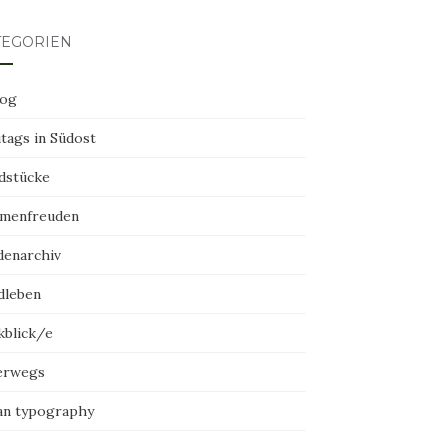
TEGORIEN
log
tags in Südost
dstücke
menfreuden
denarchiv
dleben
kblick/e
erwegs
an typography