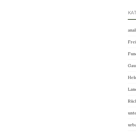
KA
ana
Frei
Fun
Gau
Hel
Lan
Rüc
unt
urb