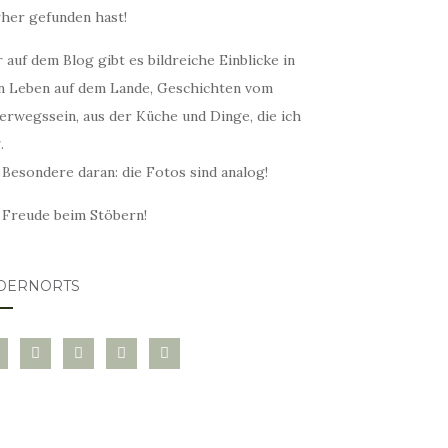
rher gefunden hast!
 auf dem Blog gibt es bildreiche Einblicke in
n Leben auf dem Lande, Geschichten vom
erwegssein, aus der Küche und Dinge, die ich
.
 Besondere daran: die Fotos sind analog!
l Freude beim Stöbern!
DERNORTS
glovin
instagram
twitter
pinterest
mail