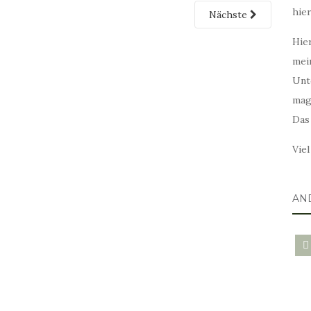
hie
Nächste
Hier
mei
Unt
mag
Das
Vie
AN
blo