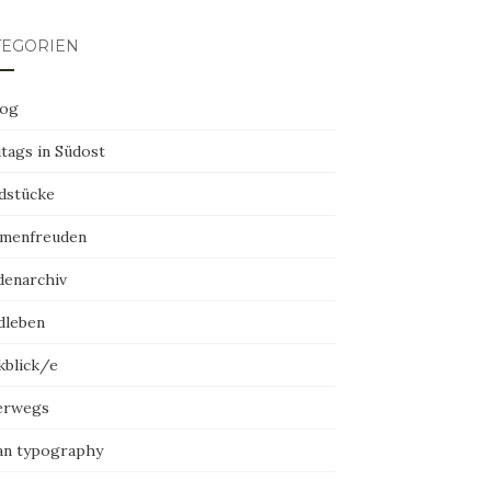
TEGORIEN
log
tags in Südost
dstücke
menfreuden
denarchiv
dleben
kblick/e
erwegs
an typography