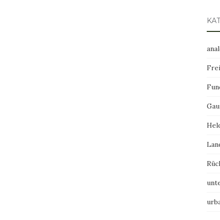
KA
ana
Frei
Fun
Gau
Hel
Lan
Rüc
unt
urb