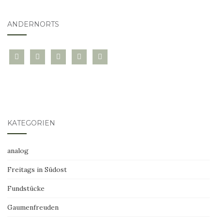
ANDERNORTS
bloglovin
instagram
twitter
pinterest
mail
KATEGORIEN
analog
Freitags in Südost
Fundstücke
Gaumenfreuden