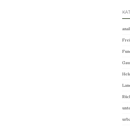
KA
ana
Frei
Fun
Gau
Hel
Lan
Rüc
unt
urb