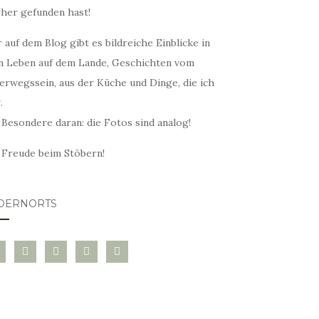
rher gefunden hast!
 auf dem Blog gibt es bildreiche Einblicke in
n Leben auf dem Lande, Geschichten vom
erwegssein, aus der Küche und Dinge, die ich
.
 Besondere daran: die Fotos sind analog!
l Freude beim Stöbern!
DERNORTS
glovin
instagram
twitter
pinterest
mail