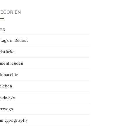
TEGORIEN
log
tags in Südost
dstücke
menfreuden
denarchiv
dleben
kblick/e
erwegs
an typography