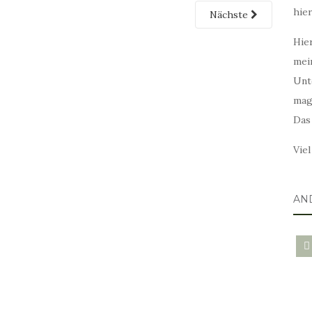
hie
Nächste
Hier
mei
Unt
mag
Das
Vie
AN
blo