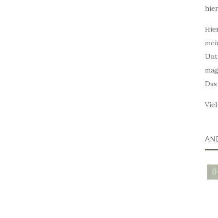
hie
Hier
mei
Unt
mag
Das
Vie
AN
blo