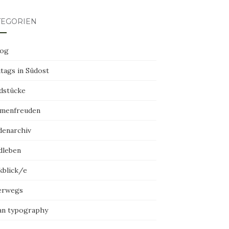
TEGORIEN
log
tags in Südost
dstücke
menfreuden
denarchiv
dleben
kblick/e
erwegs
an typography