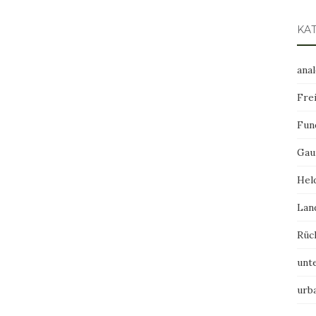
KA
ana
Frei
Fun
Gau
Hel
Lan
Rüc
unt
urb