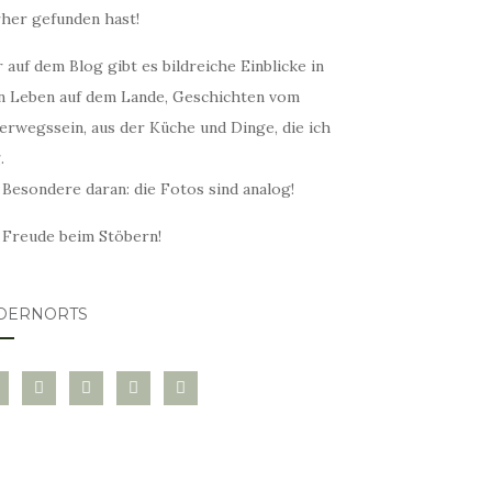
rher gefunden hast!
 auf dem Blog gibt es bildreiche Einblicke in
n Leben auf dem Lande, Geschichten vom
erwegssein, aus der Küche und Dinge, die ich
.
 Besondere daran: die Fotos sind analog!
l Freude beim Stöbern!
DERNORTS
glovin
instagram
twitter
pinterest
mail