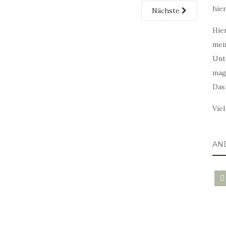
hie
Nächste
Hier
mei
Unt
mag
Das
Vie
AN
blo