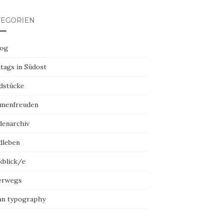
TEGORIEN
log
tags in Südost
dstücke
menfreuden
denarchiv
dleben
kblick/e
erwegs
an typography