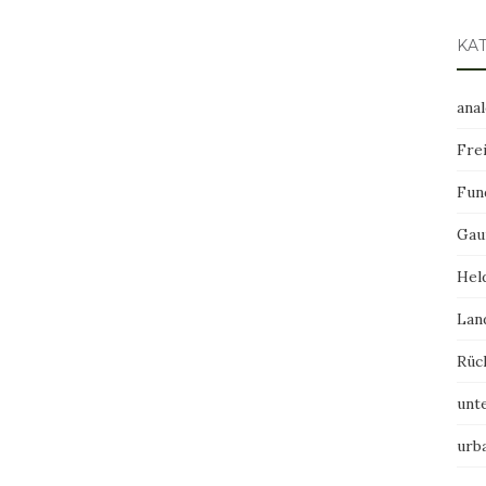
KA
ana
Frei
Fun
Gau
Hel
Lan
Rüc
unt
urb