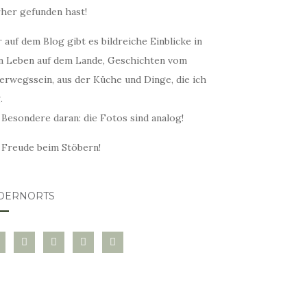
rher gefunden hast!
 auf dem Blog gibt es bildreiche Einblicke in
n Leben auf dem Lande, Geschichten vom
erwegssein, aus der Küche und Dinge, die ich
.
 Besondere daran: die Fotos sind analog!
l Freude beim Stöbern!
DERNORTS
glovin
instagram
twitter
pinterest
mail