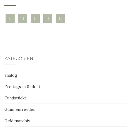
bloglovin
instagram
twitter
pinterest
mail
KATEGORIEN
analog
Freitags in Südost
Fundstücke
Gaumenfreuden
Heldenarchiv