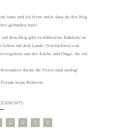
bin Anne und ich freue mich, dass du den Weg
rher gefunden hast!
 auf dem Blog gibt es bildreiche Einblicke in
n Leben auf dem Lande, Geschichten vom
erwegssein, aus der Küche und Dinge, die ich
.
 Besondere daran: die Fotos sind analog!
l Freude beim Stöbern!
DERNORTS
glovin
instagram
twitter
pinterest
mail