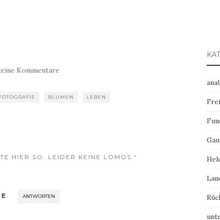
KA
keine Kommentare
ana
FOTOGRAFIE
BLUMEN
LEBEN
Frei
Fun
Gau
E HIER SO. LEIDER KEINE LOMOS.“
Hel
Lan
LE
ANTWORTEN
Rüc
unt