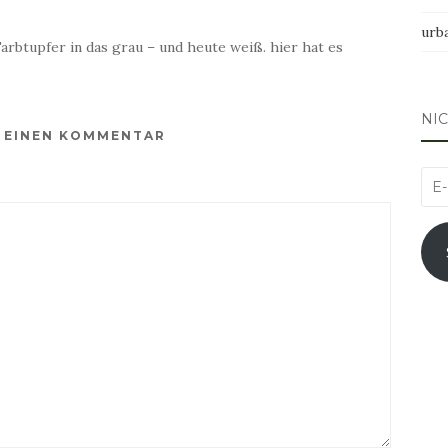
urb
arbtupfer in das grau – und heute weiß. hier hat es
NI
E EINEN KOMMENTAR
E-
Mai
Adr