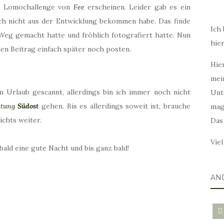
er Lomochallenge von
Fee
erscheinen. Leider gab es ein
och nicht aus der Entwicklung bekommen habe. Das finde
Ich 
 Weg gemacht hatte und fröhlich fotografiert hatte. Nun
hie
einen Beitrag einfach später noch posten.
Hier
mei
m Urlaub gescannt, allerdings bin ich immer noch nicht
Unt
htung
Südost
gehen. Bis es allerdings soweit ist, brauche
mag
ichts weiter.
Das
Vie
ald eine gute Nacht und bis ganz bald!
AN
blo