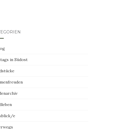
TEGORIEN
log
tags in Südost
dstücke
menfreuden
denarchiv
dleben
kblick/e
erwegs