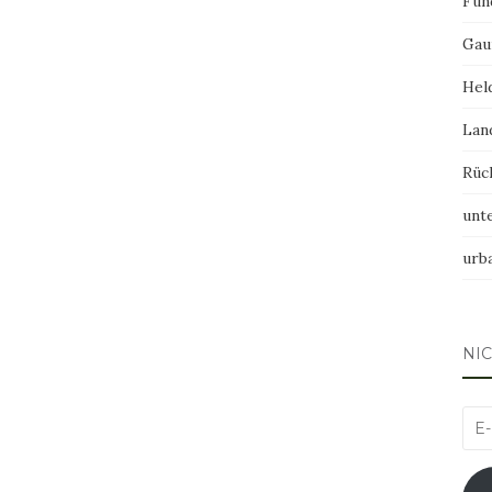
Fun
Gau
Hel
Lan
Rüc
unt
urb
NI
E-
Mai
Adr