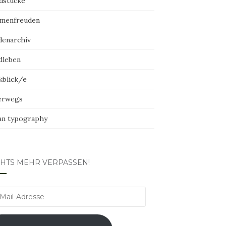
dstücke
menfreuden
denarchiv
dleben
kblick/e
erwegs
an typography
CHTS MEHR VERPASSEN!
l-
esse