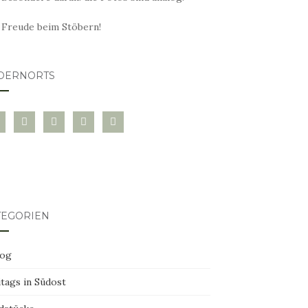
l Freude beim Stöbern!
DERNORTS
glovin
instagram
twitter
pinterest
mail
TEGORIEN
log
tags in Südost