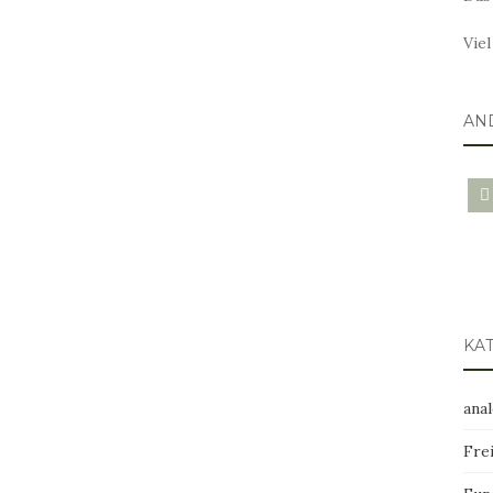
Vie
AN
blo
KA
ana
Frei